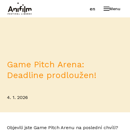
cs
en
Menu
FESTI
VÍT
PR
VYB
Game Pitch Arena:
PO
Deadline prodloužen!
PR
AK
4. 1. 2026
GA
STA
Objevili jste Game Pitch Arenu na poslední chvíli?
PR