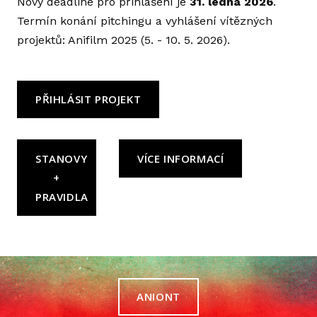
Nový deadline pro přihlášení je
31. ledna 2026
.
PIT
Termín konání pitchingu a vyhlášení vítězných
GAM
projektů: Anifilm 2025 (5. - 10. 5. 2026).
HE
ODO
PŘIHLÁSIT PROJEKT
WO
PRAKT
STANOVY
VÍCE INFORMACÍ
PA
+
PRAVIDLA
APL
FES
UB
O L
ANIONT