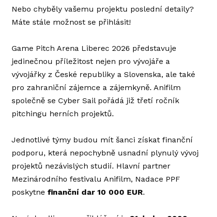
Nebo chyběly vašemu projektu poslední detaily?
ZÁŠ
Máte stále možnost se přihlásit!
DO
Game Pitch Arena Liberec 2026 představuje
FE
jedinečnou příležitost nejen pro vývojáře a
vývojářky z České republiky a Slovenska, ale také
GAL
pro zahraniční zájemce a zájemkyně. Anifilm
KE 
společně se Cyber Sail pořádá již třetí ročník
pitchingu herních projektů.
HIS
ANI
Jednotlivé týmy budou mít šanci získat finanční
ARC
podporu, která nepochybně usnadní plynulý vývoj
projektů nezávislých studií. Hlavní partner
INDUS
Mezinárodního festivalu Anifilm, Nadace PPF
AN
poskytne
finanční dar 10 000 EUR
.
GR