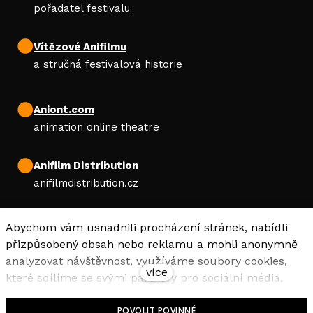
pořadatel festivalu
Vítězové Anifilmu
a stručná festivalová historie
Aniont.com
animation online theatre
Anifilm Distribution
anifilmdistribution.cz
Abychom vám usnadnili procházení stránek, nabídli
AFN
přizpůsobený obsah nebo reklamu a mohli anonymně
Animation Festival Network
analyzovat návštěvnost, využíváme soubory cookies,
více
které sdílíme se svými partnery pro sociální média,
inzerci a analýzu. Jejich nastavení upravíte odkazem
POVOLIT POVINNÉ
"Nastavení cookies" a kdykoliv jej můžete změnit v