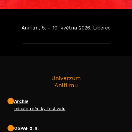
ROD
PR
UD
Anifilm, 5. - 10. května 2026, Liberec
KEE
RE
KONTA
PARTN
Univerzum
Anifilmu
Archiv
minulé ročníky festivalu
OSPAF z. s.