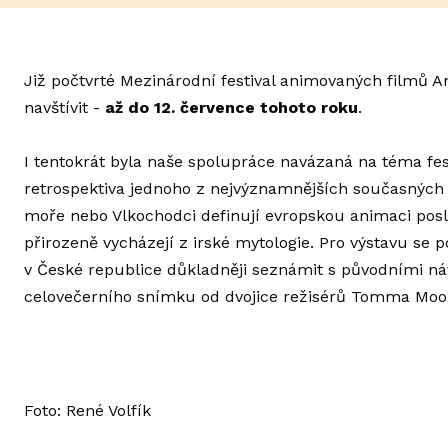
Již počtvrté Mezinárodní festival animovaných filmů Anif
navštívit -
až do 12. července tohoto roku
.
I tentokrát byla naše spolupráce navázaná na téma fes
retrospektiva jednoho z nejvýznamnějších současných s
moře nebo Vlkochodci definují evropskou animaci posled
přirozeně vycházejí z irské mytologie. Pro výstavu se 
v České republice důkladněji seznámit s původními náv
celovečerního snímku od dvojice režisérů Tomma Moor
Foto: René Volfík