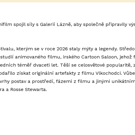
ilm spojil síly s Galerií Lázně, aby společně připravily výs
tivalu, kterým se v roce 2026 staly mýty a legendy. Střed
tudií animovaného filmu, irského Cartoon Saloon, jehož fi
ních téměř dvaceti let. Těší se celosvětové popularitě, z
podařilo získat originální artefakty z filmu Vlkochodci. Vů
rhy postav a prostředí, fázemi z filmu a jinými unikátní
a a Rosse Stewarta.