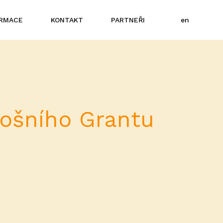
cs
ORMACE
KONTAKT
PARTNEŘI
en
tošního Grantu