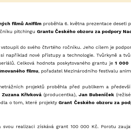
ných filmů
Anifilm
proběhla 6. května prezentace deseti 
očníku pitchingu
Grantu Českého obzoru za podpory Na
 vstoupil do svého čtvrtého ročníku. Jeho cílem je podpo
 například nové přístupy a technologie. Tvůrkyně a tvůrc
seriálů. Celková hodnota poskytovaného grantu je
1 000
imovaného filmu
, pořadatel Mezinárodního festivalu anim
metrážních projektů proběhla před publikem a předevš
,
Zuzana Křivková
(producentka),
Jan Bubeníček
(režisé
odla o tom, které projekty
Grant Českého obzoru za po
 svou realizaci získává grant 100 000 Kč. Porotu zauj