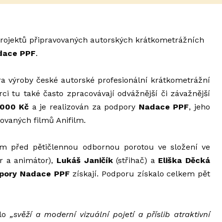
projektů připravovaných autorských krátkometrážních
dace PPF
.
ra výroby české autorské profesionální krátkometrážní
i tu také často zpracovávají odvážnější či závažnější
 000 Kč
a je realizován za podpory
Nadace PPF
, jeho
ovaných filmů Anifilm.
ím před pětičlennou odbornou porotou ve složení ve
r a animátor),
Lukáš Janičík
(střihač) a
Eliška Děcká
dpory Nadace PPF
získají. Podporu získalo celkem pět
alo
„svěží a moderní vizuální pojetí a příslib atraktivní