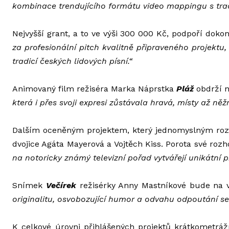
kombinace trendujícího formátu video mappingu s trad
Nejvyšší grant, a to ve výši 300 000 Kč, podpoří doko
za profesionální pitch kvalitně připraveného projek
tradicí českých lidových písní.“
Animovaný film režiséra Marka Náprstka
Pláž
obdrží n
která i přes svoji expresi zůstávala hravá, místy až n
Dalším oceněným projektem, který jednomyslným rozh
dvojice Agáta Mayerová a Vojtěch Kiss. Porota své roz
na notoricky známý televizní pořad vytvářejí unikátní
Snímek
Večírek
režisérky Anny Mastníkové bude na v
originalitu, osvobozující humor a odvahu odpoutání s
K celkové úrovni přihlášených projektů krátkometráž