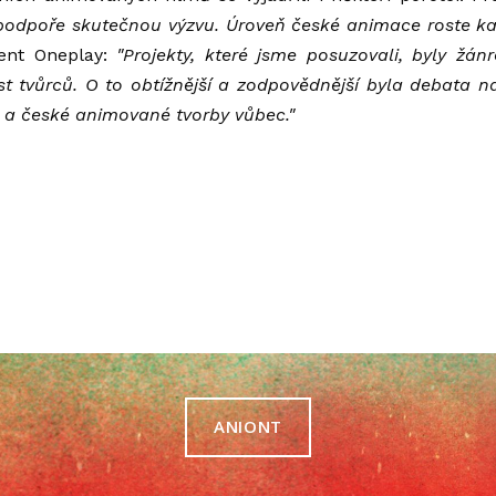
 podpoře skutečnou výzvu. Úroveň české animace roste k
ent Oneplay:
"Projekty, které jsme posuzovali, byly žán
 tvůrců. O to obtížnější a zodpovědnější byla debata nad
mu a české animované tvorby vůbec."
ANIONT