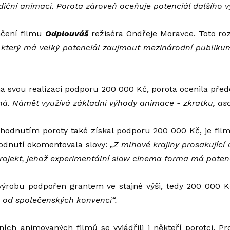
iční animací. Porota zároveň oceňuje potenciál dalšího v
nčení filmu
Odplouváš
režiséra Ondřeje Moravce. Toto roz
tu, který má velký potenciál zaujmout mezinárodní publ
a svou realizaci podporu 200 000 Kč, porota ocenila před
ěžná. Námět využívá základní výhody animace - zkratku, aso
odnutím poroty také získal podporu 200 000 Kč, je fil
hodnutí okomentovala slovy:
„Z mlhové krajiny prosakujíc
 projekt, jehož experimentální slow cinema forma má poten
ýrobu podpořen grantem ve stajné výši, tedy 200 000 Kč
e od společenských konvencí“.
ních animovaných filmů se vyjádřili i někteří porotci. 