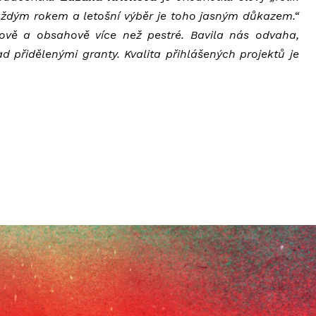
aždým rokem a letošní výběr je toho jasným důkazem.“
rově a obsahově více než pestré. Bavila nás odvaha,
 přidělenými granty. Kvalita přihlášených projektů je