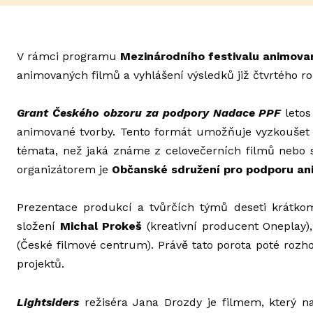
V rámci programu
Mezinárodního festivalu animova
animovaných filmů a vyhlášení výsledků již čtvrtého r
Grant Českého obzoru za podpory Nadace PPF
letos
animované tvorby. Tento formát umožňuje vyzkoušet si
témata, než jaká známe z celovečerních filmů nebo 
organizátorem je
Občanské sdružení pro podporu an
Prezentace produkcí a tvůrčích týmů deseti krátko
složení
Michal Prokeš
(kreativní producent Oneplay)
(České filmové centrum). Právě tato porota poté rozh
projektů.
Lightsiders
režiséra Jana Drozdy je filmem, který na