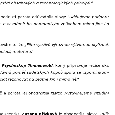
yužití obsahových a technologických principů.“
hodnutí porota odůvodnila slovy: “
Udělujeme podporu
ikum a seznámit ho podmanivým způsobem mimo jiné i s
evším to, že
„Film využívá výraznou výtvarnou stylizaci,
ciaci, metaforu.“
m
Psychoskop Tannenwald
, který připravuje režisérská
í dávná paměť sudetských kopců spolu se vzpomínkami
ciál rezonovat na plátně kin i mimo ně.“
 a porota jej ohodnotila takto:
„Vyzdvihujeme vizuální
Producentka
Zuzana Křivková
je ohodnotila slovy
„Tolik