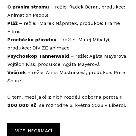
PIT
O prvním stromu
– režie: Radek Beran, produkce:
Animation People
GAM
Pláž
– režie: Marek Náprstek, produkce: Frame
HE
Films
Procházka přírodou
– režie: Matej Mihályi,
ODO
produkce: DIVIZE animace
WO
Psychoskop Tannenwald
– režie: Agáta Mayerová,
PRAKT
Vojtěch Kiss, produkce: Agáta Mayerová
Večírek
– režie: Anna Mastníková, produkce: Pure
PA
Shore
APL
O tom, mezi jaké z nich rozdělí odborná porota
1
FES
000 000 Kč
, se rozhodne 6. května 2026 v Liberci.
UB
O L
VÍCE INFORMACÍ