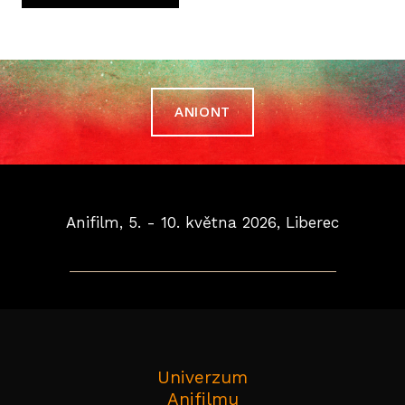
ROD
PR
UD
ANIONT
KEE
RE
KONTA
Anifilm, 5. - 10. května 2026, Liberec
PARTN
Univerzum
Anifilmu