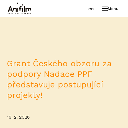
cs
en
Menu
FESTI
VÍT
PR
VYB
Grant Českého obzoru za
PO
podpory Nadace PPF
PR
představuje postupující
AK
projekty!
GA
STA
19. 2. 2026
PR