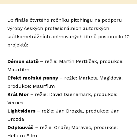
ZÁŠ
Do finále čtvrtého ročníku pitchingu na podporu
DO
výroby českých profesionálních
autorských
FE
krátkometrážních animovaných filmů postoupilo 10
projektů:
GAL
KE 
Démon slatě
– režie: Martin Pertlíček, produkce:
Maurfilm
HIS
Efekt mořské panny
– režie: Markéta Magidová,
ANI
produkce: Maurfilm
ARC
Král Mor
– režie: David Daenemark, produkce:
Vernes
INDUS
Lightsiders
– režie: Jan Drozda, produkce: Jan
Drozda
AN
Odplouváš
– režie: Ondřej Moravec, produkce:
GR
Helium Film