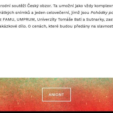
národní soutěži Český obzor. Ta umožní jako vždy komplex
krátkých snímků a jeden celovečerní, jímž jsou
Pohádky po
m z FAMU, UMPRUM, Univerzity Tomáše Bati a Sutnarky, zast
 Zakázkové dílo. O cenách, které budou předány na slavnost
ANIONT