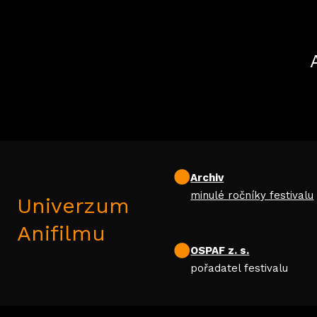
Archiv
minulé ročníky festivalu
Univerzum
Anifilmu
OSPAF z. s.
pořadatel festivalu