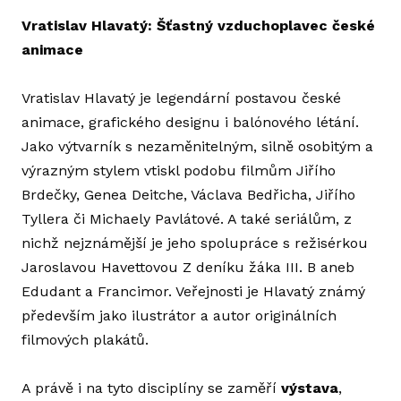
Vratislav Hlavatý: Šťastný vzduchoplavec české
ZÁŠ
animace
DO
Vratislav Hlavatý je legendární postavou české
FE
animace, grafického designu i balónového létání.
GAL
Jako výtvarník s nezaměnitelným, silně osobitým a
výrazným stylem vtiskl podobu filmům Jiřího
KE 
Brdečky, Genea Deitche, Václava Bedřicha, Jiřího
HIS
Tyllera či Michaely Pavlátové. A také seriálům, z
ANI
nichž nejznámější je jeho spolupráce s režisérkou
Jaroslavou Havettovou Z deníku žáka III. B aneb
ARC
Edudant a Francimor. Veřejnosti je Hlavatý známý
především jako ilustrátor a autor originálních
INDUS
filmových plakátů.
AN
A právě i na tyto disciplíny se zaměří
výstava
,
GR