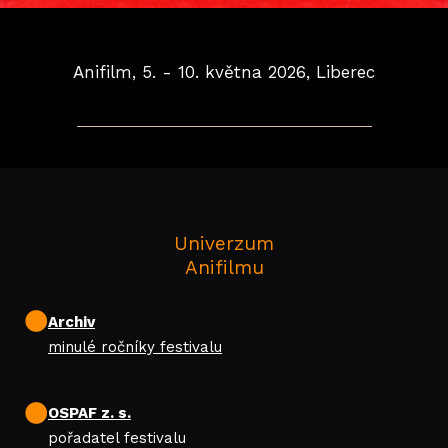
ROD
PR
Anifilm, 5. - 10. května 2026, Liberec
UD
KEE
RE
KONTA
Univerzum
PARTN
Anifilmu
Archiv
minulé ročníky festivalu
OSPAF z. s.
pořadatel festivalu