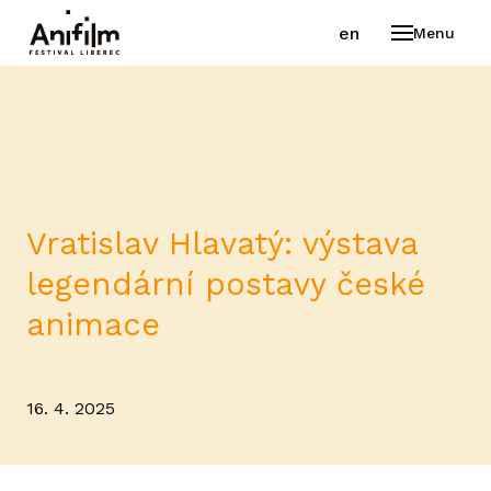
cs
en
Menu
FESTI
VÍT
PR
VYB
Vratislav Hlavatý: výstava
PO
legendární postavy české
PR
animace
AK
GA
16. 4. 2025
STA
PR