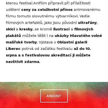
kterou festival Anifilm připravil při příležitosti
PIT
udělení
ceny za celoživotní přínos
animovanému
GAM
filmu tomuto slovutnému výtvarníkovi. Vedle
filmových artefaktů, jako jsou původní
ultrafány
,
HE
skici
a
kresby
, se kromě
ilustrací
a
filmových
ODO
plakátů
můžete těšit i na
ukázky Hlavatého volné
WO
malířské tvorby
. Výstava v
Oblastní galerii
Liberec
potrvá od začátku festivalu
až do 10.
PRAKT
srpna a
s festivalovou akreditací ji můžete
PA
navštívit zdarma
.
APL
FES
UB
ANIONT
O L