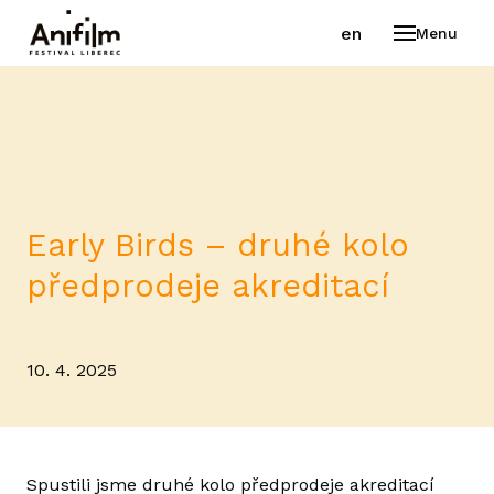
cs
en
Menu
FESTI
VÍT
PR
VYB
Early Birds – druhé kolo
PO
předprodeje akreditací
PR
AK
10. 4. 2025
GA
STA
Spustili jsme druhé kolo předprodeje akreditací
PR