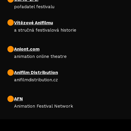
ROD
pořadatel festivalu
PR
Vítězové Anifilmu
UD
a stručná festivalová historie
KEE
Aniont.com
RE
animation online theatre
KONTA
Anifilm Distribution
PARTN
anifilmdistribution.cz
AFN
Animation Festival Network