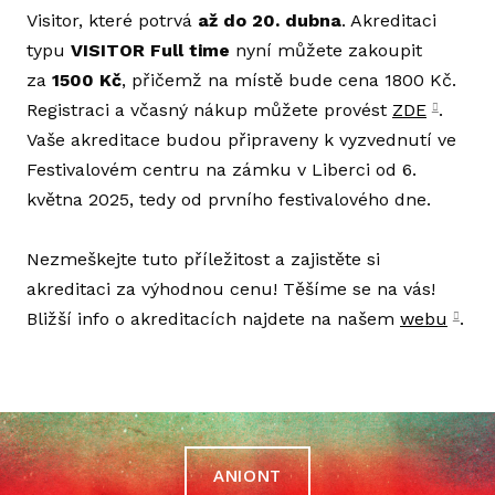
Visitor, které potrvá
až do 20. dubna
. Akreditaci
ZÁŠ
typu
VISITOR Full time
nyní můžete zakoupit
za
1500 Kč
, přičemž na místě bude cena 1800 Kč.
DO
Registraci a včasný nákup můžete provést
ZDE
.
FE
Vaše akreditace budou připraveny k vyzvednutí ve
Festivalovém centru na zámku v Liberci od 6.
GAL
května 2025, tedy od prvního festivalového dne.
KE 
Nezmeškejte tuto příležitost a zajistěte si
HIS
akreditaci za výhodnou cenu! Těšíme se na vás!
ANI
Bližší info o akreditacích najdete na našem
webu
.
ARC
INDUS
AN
ANIONT
GR