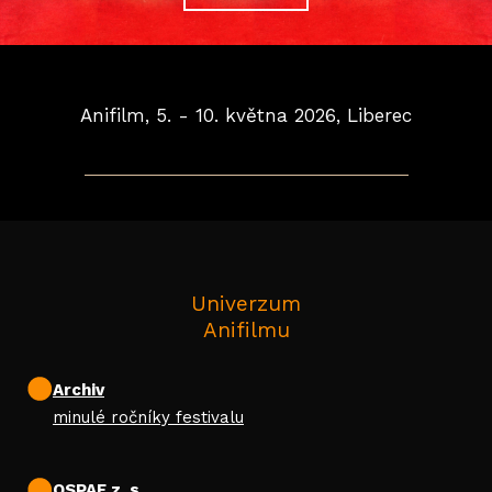
PIT
GAM
HE
Anifilm, 5. - 10. května 2026, Liberec
ODO
WO
PRAKT
PA
Univerzum
APL
Anifilmu
FES
Archiv
UB
minulé ročníky festivalu
O L
OSPAF z. s.